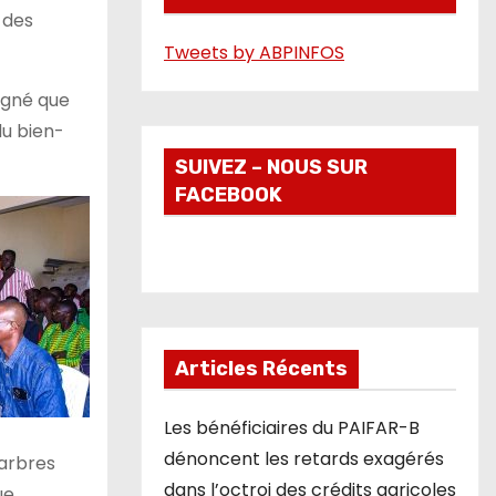
 des
é
Tweets by ABPINFOS
o
igné que
du bien-
SUIVEZ – NOUS SUR
FACEBOOK
Articles Récents
Les bénéficiaires du PAIFAR-B
dénoncent les retards exagérés
 arbres
dans l’octroi des crédits agricoles
e.