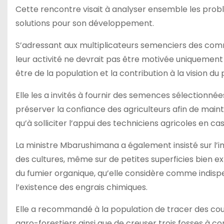
Cette rencontre visait à analyser ensemble les prob
solutions pour son développement.
S’adressant aux multiplicateurs semenciers des c
leur activité ne devrait pas être motivée uniquement
être de la population et la contribution à la vision du 
Elle les a invités à fournir des semences sélectionnée
préserver la confiance des agriculteurs afin de mainten
qu’à solliciter l’appui des techniciens agricoles en ca
La ministre Mbarushimana a également insisté sur l’i
des cultures, même sur de petites superficies bien expl
du fumier organique, qu’elle considère comme indis
l’existence des engrais chimiques.
Elle a recommandé à la population de tracer des cou
agro-forestiers ainsi que de creuser trois fosses à 