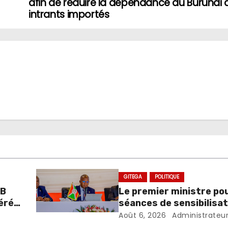
afin de réduire la dépendance du Burundi 
intrants importés
GITEGA
POLITIQUE
-B
Le premier ministre pou
érés
séances de sensibilisat
l’ouverture des crédits
Août 6, 2026
Administrateu
budgétaires et l’exécut