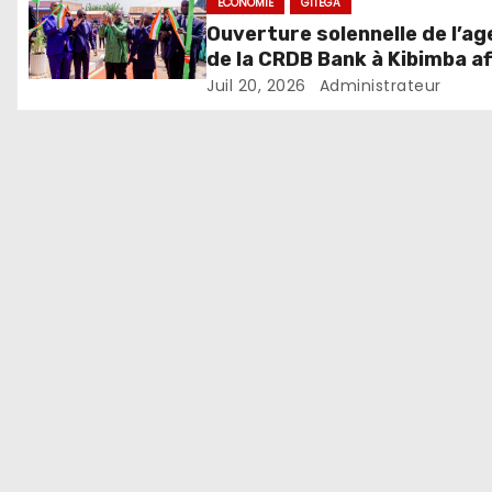
ECONOMIE
GITEGA
Ouverture solennelle de l’a
de la CRDB Bank à Kibimba af
de renforcer son appui au
Juil 20, 2026
Administrateur
financement de l’agriculture
de l’élevage