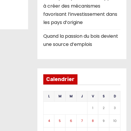
à créer des mécanismes
favorisant l’investissement dans
les pays d’origine
Quand la passion du bois devient
une source d’emplois
Calendrier
L
M
M
J
V
S
D
1
2
3
4
5
6
7
8
9
10