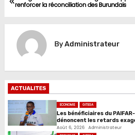
renforcer la réconciliation des Burundais
de
l’article
By
Administrateur
ACTUALITES
ECONOMIE
GITEGA
Les bénéficiaires du PAIFAR
dénoncent les retards exag
dans l’octroi des crédits
Août 6, 2026
Administrateur
agricoles