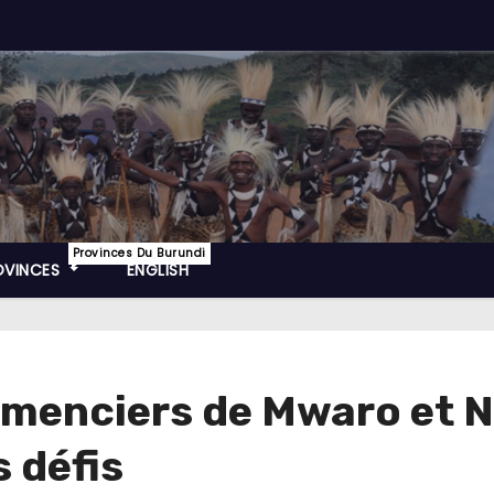
Provinces Du Burundi
OVINCES
ENGLISH
semenciers de Mwaro et 
 défis