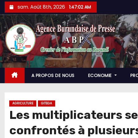
Skip
sam. Août 8th, 2026
1:47:04 AM
to
content
A PROPOS DE NOUS
ECONOMIE
PR
AGRICULTURE
GITEGA
Les multiplicateurs 
confrontés à plusieurs