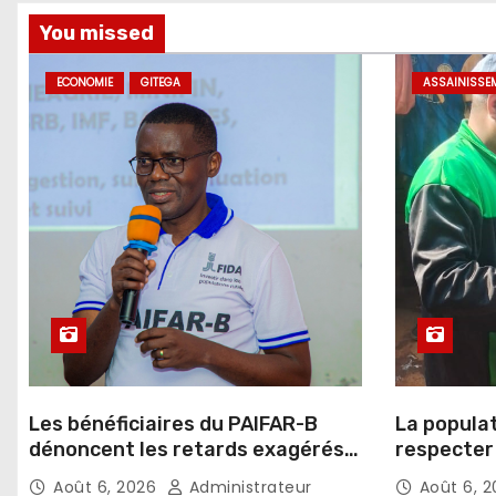
You missed
ECONOMIE
GITEGA
ASSAINISSE
Les bénéficiaires du PAIFAR-B
La popula
dénoncent les retards exagérés
respecter 
dans l’octroi des crédits agricoles
d’assaini
Août 6, 2026
Administrateur
Août 6, 