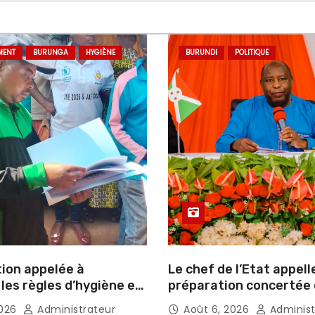
MENT
BURUNGA
HYGIÈNE
BURUNDI
POLITIQUE
tion appelée à
Le chef de l’Etat appell
les règles d’hygiène et
préparation concertée
ssement
élections de 2027
2026
Administrateur
Août 6, 2026
Administ