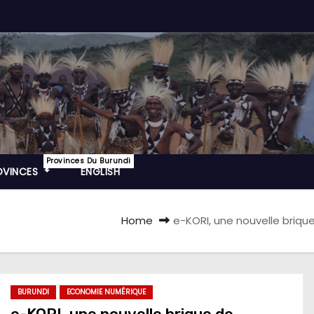
Provinces Du Burundi
OVINCES
ENGLISH
Home
e-KORI, une nouvelle brique
BURUNDI
ECONOMIE NUMÉRIQUE