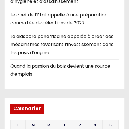
d’hygiène et d’assainissement
Le chef de l’Etat appelle à une préparation
concertée des élections de 2027
La diaspora panafricaine appelée à créer des
mécanismes favorisant l’investissement dans
les pays d’origine
Quand la passion du bois devient une source
d’emplois
Calendrier
L
M
M
J
V
S
D