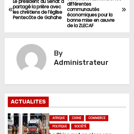
Le président du Sénat a
différentes
de
partagé la prière avec
communautés
les chrétiens de l’église
économiques pour la
Pentecôte de Gahahe
l’article
bonne mise en œuvre
de la ZLECAF
By
Administrateur
ACTUALITES
AFRIQUE
CHINE
COMMERCE
POLITIQUE
SOCIÉTÉ