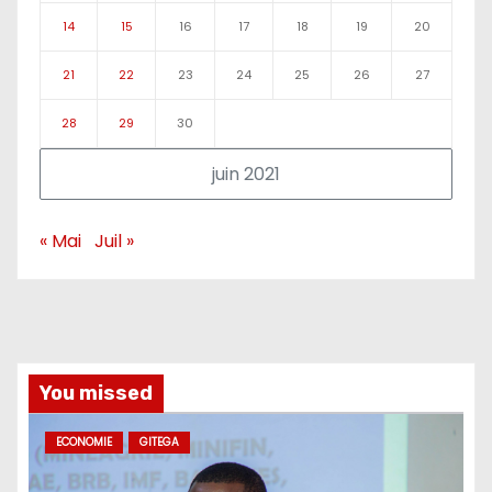
14
15
16
17
18
19
20
21
22
23
24
25
26
27
28
29
30
juin 2021
« Mai
Juil »
You missed
ECONOMIE
GITEGA