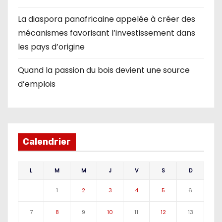
La diaspora panafricaine appelée à créer des
mécanismes favorisant l’investissement dans
les pays d’origine
Quand la passion du bois devient une source
d’emplois
Calendrier
L
M
M
J
V
S
D
1
2
3
4
5
6
7
8
9
10
11
12
13