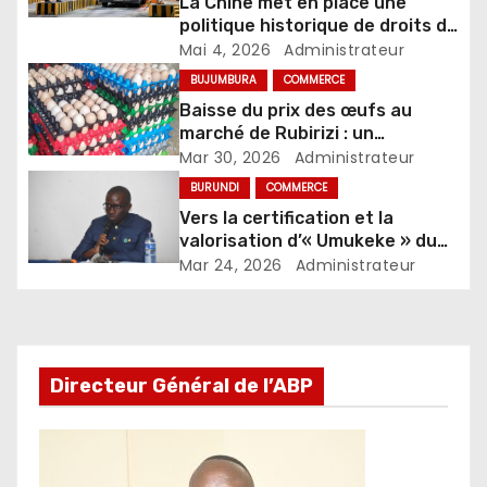
La Chine met en place une
politique historique de droits de
douane nuls pour tous les pays
Mai 4, 2026
Administrateur
africains avec lesquels elle
BUJUMBURA
COMMERCE
entretient des relations
Baisse du prix des œufs au
diplomatiques
marché de Rubirizi : un
soulagement pour les
Mar 30, 2026
Administrateur
consommateurs
BURUNDI
COMMERCE
Vers la certification et la
valorisation d’« Umukeke » du
lac Tanganyika
Mar 24, 2026
Administrateur
Directeur Général de l’ABP