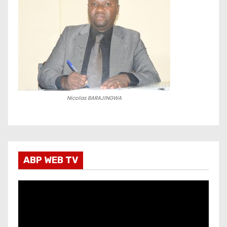
Nicolas BARAJINGWA
ABP WEB TV
L
e
c