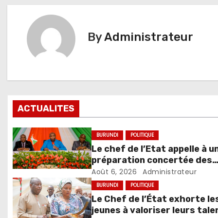
By
Administrateur
ACTUALITES
BURUNDI
POLITIQUE
Le chef de l’Etat appelle à u
préparation concertée des
élections de 2027
Août 6, 2026
Administrateur
BURUNDI
POLITIQUE
Le Chef de l’État exhorte le
jeunes à valoriser leurs tale