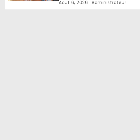
pour accélérer le
Août 6, 2026
Administrateur
développement