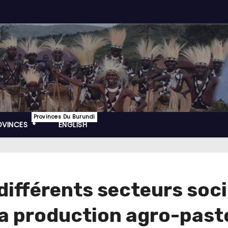
Provinces Du Burundi
OVINCES
ENGLISH
différents secteurs soc
a production agro-past