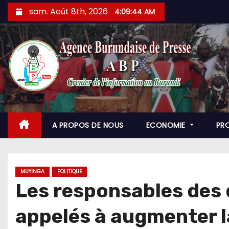
Skip
sam. Août 8th, 2026
4:09:46 AM
to
content
A PROPOS DE NOUS
ECONOMIE
PR
MUYINGA
POLITIQUE
Les responsables des 
appelés à augmenter l