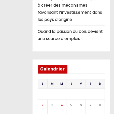
à créer des mécanismes
favorisant l’investissement dans
les pays d’origine
Quand la passion du bois devient
une source d’emplois
Calendrier
L
M
M
J
V
S
D
1
2
3
4
5
6
7
8