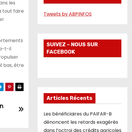
ans les
é
à tout faire
Tweets by ABPINFOS
o
er
portements
SUIVEZ – NOUS SUR
a-t-il
FACEBOOK
propulser
l bas, être
Articles Récents
en
Les bénéficiaires du PAIFAR-B
dénoncent les retards exagérés
dans l’octroi des crédits agricoles