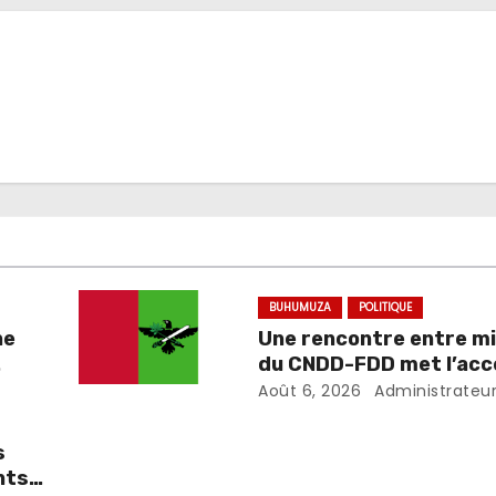
BUHUMUZA
POLITIQUE
ne
Une rencontre entre mi
du CNDD-FDD met l’acce
développement et la sé
Août 6, 2026
Administrateu
s
nts