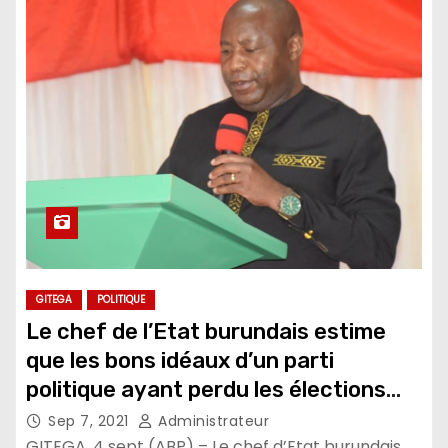
GITEGA
POLITIQUE
Le chef de l’Etat burundais estime
que les bons idéaux d’un parti
politique ayant perdu les élections
sont à intégrer dans le
Sep 7, 2021
Administrateur
développement du pays
GITEGA, 4 sept (ABP) – Le chef d’Etat burundais,