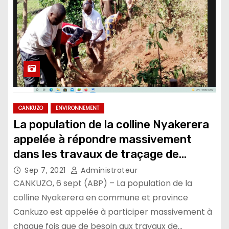
CANKUZO
ENVIRONNEMENT
La population de la colline Nyakerera
appelée à répondre massivement
dans les travaux de traçage de
courbe de niveaux
Sep 7, 2021
Administrateur
CANKUZO, 6 sept (ABP) – La population de la
colline Nyakerera en commune et province
Cankuzo est appelée à participer massivement à
chaque fois que de besoin aux travaux de…