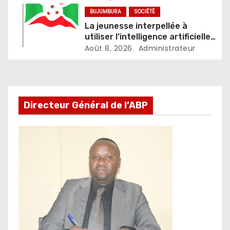
l’OPDD
BUJUMBURA
SOCIÉTÉ
La jeunesse interpellée à
utiliser l’intelligence artificielle
de façon responsable
Août 8, 2026
Administrateur
Directeur Général de l’ABP