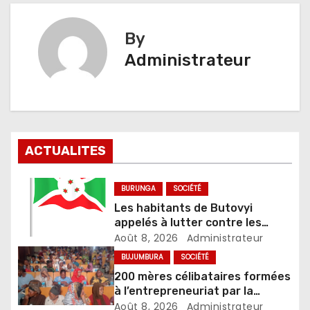
l’article
By
Administrateur
ACTUALITES
BURUNGA
SOCIÉTÉ
Les habitants de Butovyi
appelés à lutter contre les
stupéfiants et les accusations
Août 8, 2026
Administrateur
de sorcellerie
BUJUMBURA
SOCIÉTÉ
200 mères célibataires formées
à l’entrepreneuriat par la
Fondation Umugiraneza et
Août 8, 2026
Administrateur