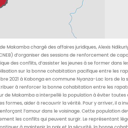
e Makamba chargé des affaires juridiques, Alexis Ndikuriy
(CNEB) d’organiser des sessions de renforcement de capa
que des conflits, d’assister les jeunes à se former dans le
lisation sur la bonne cohabitation pacifique entre les rap
octobre 2021 à Kabonga en commune Nyanza-Lac lors de la 
buer à renforcer la bonne cohabitation entre les rapatri
ur de Makamba a interpellé la population à éviter toutes d
formes, aider à recouvrir la vérité. Pour y arriver, il a inv
enforçant l’amour dans le voisinage. Cette population de
ent les conflits qui peuvent surgir. Le représentant léga
ntinuer à maintenir la paix et la sécurité, la bonne cohab