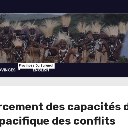
Provinces Du Burundi
OVINCES
ENGLISH
rcement des capacités d
pacifique des conflits