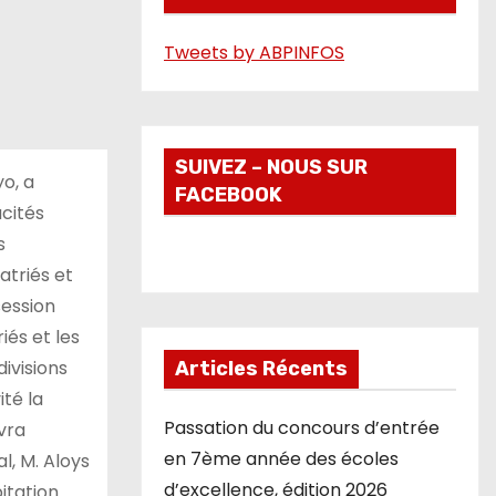
é
Tweets by ABPINFOS
o
SUIVEZ – NOUS SUR
o, a
FACEBOOK
cités
s
atriés et
session
és et les
ivisions
Articles Récents
ité la
Passation du concours d’entrée
vra
en 7ème année des écoles
l, M. Aloys
d’excellence, édition 2026
itation