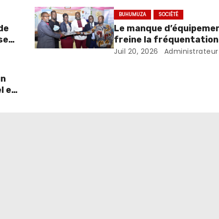
BUHUMUZA
SOCIÉTÉ
de
Le manque d’équipeme
se
freine la fréquentation
centres de métiers en 
Juil 20, 2026
Administrateur
de Buhumuza
un
l et