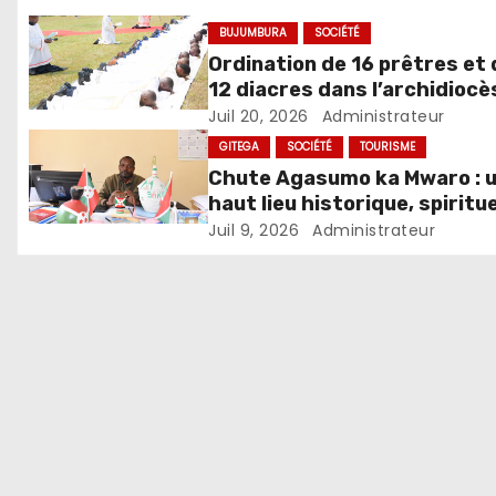
BUJUMBURA
SOCIÉTÉ
Ordination de 16 prêtres et 
12 diacres dans l’archidiocè
de Bujumbura
Juil 20, 2026
Administrateur
GITEGA
SOCIÉTÉ
TOURISME
Chute Agasumo ka Mwaro : 
haut lieu historique, spiritue
touristique du Burundi
Juil 9, 2026
Administrateur