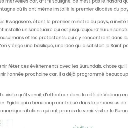
s merveilles car, a-t-il souligné, ce n’est pas le hasard q
ntagne où ils ont même installé le premier diocèse du pay
Louis Rwagasore, étant le premier ministre du pays, a invité 
 installé un sanctuaire qui est jusqu’aujourd’hui un sanctu
s musulmans et les protestants, qui s’y rencontrent dans le
’on y érige une basilique, une idée qui a satisfait le Saint p
venir fêter ces évènements avec les Burundais, chose qu’il
nir l’année prochaine car, il a déjà programmé beaucou
e visite qu’il venait d’effectuer dans la cité de Vatican en 
San ‘Egidio qui a beaucoup contribué dans le processus de 
nomiques italiens qui ont promis de venir visiter le Burund