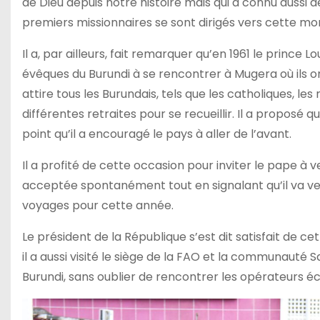
de Dieu depuis notre histoire mais qui a connu aussi de
premiers missionnaires se sont dirigés vers cette mo
Il a, par ailleurs, fait remarquer qu’en 1961 le prince 
évêques du Burundi à se rencontrer à Mugera où ils ont
attire tous les Burundais, tels que les catholiques, le
différentes retraites pour se recueillir. Il a proposé qu
point qu’il a encouragé le pays à aller de l’avant.
Il a profité de cette occasion pour inviter le pape à 
acceptée spontanément tout en signalant qu’il va ve
voyages pour cette année.
Le président de la République s’est dit satisfait de cett
il a aussi visité le siège de la FAO et la communauté 
Burundi, sans oublier de rencontrer les opérateurs éco