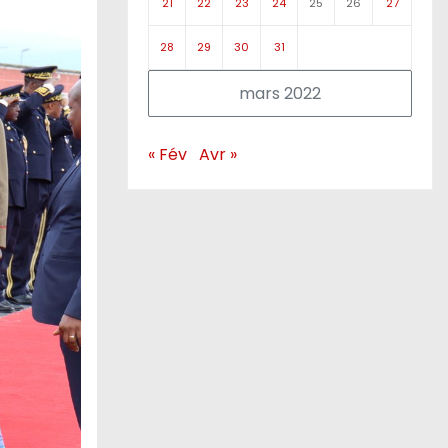
21
22
23
24
25
26
27
28
29
30
31
mars 2022
« Fév
Avr »