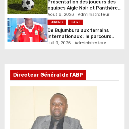
Présentation des joueurs des
équipes Aigle Noir et Panthère
Noire
Août 6, 2026
Administrateur
BURUNDI
SPORT
De Bujumbura aux terrains
internationaux : le parcours
inspirant de la jeune
Juil 9, 2026
Administrateur
footballeuse Niyomwungere
Directeur Général de l’ABP