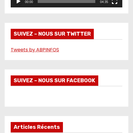
00:00
04:35
v
i
d
é
SUIVEZ – NOUS SUR TWITTER
o
Tweets by ABPINFOS
SUIVEZ – NOUS SUR FACEBOOK
Articles Récents