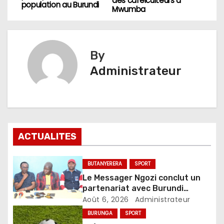
des caféiculteurs à
de
population au Burundi
Mwumba
l’article
By
Administrateur
ACTUALITES
BUTANYERERA
SPORT
Le Messager Ngozi conclut un
partenariat avec Burundi
Avocado Marketing pour sa
Août 6, 2026
Administrateur
relance
BURUNGA
SPORT