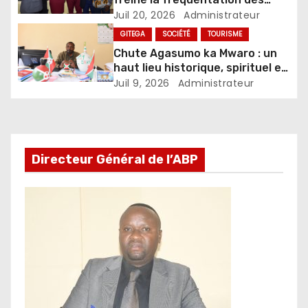
centres de métiers en province
Juil 20, 2026
Administrateur
de Buhumuza
GITEGA
SOCIÉTÉ
TOURISME
Chute Agasumo ka Mwaro : un
haut lieu historique, spirituel et
touristique du Burundi
Juil 9, 2026
Administrateur
Directeur Général de l’ABP