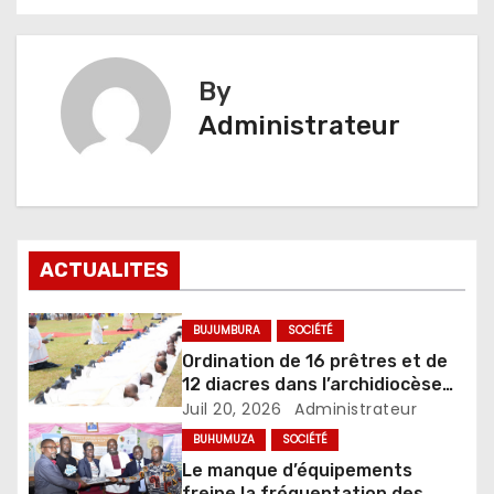
l’article
By
Administrateur
ACTUALITES
BUJUMBURA
SOCIÉTÉ
Ordination de 16 prêtres et de
12 diacres dans l’archidiocèse
de Bujumbura
Juil 20, 2026
Administrateur
BUHUMUZA
SOCIÉTÉ
Le manque d’équipements
freine la fréquentation des