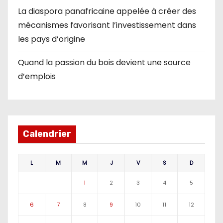
La diaspora panafricaine appelée à créer des
mécanismes favorisant l’investissement dans
les pays d’origine
Quand la passion du bois devient une source
d’emplois
Calendrier
L
M
M
J
V
S
D
1
2
3
4
5
6
7
8
9
10
11
12