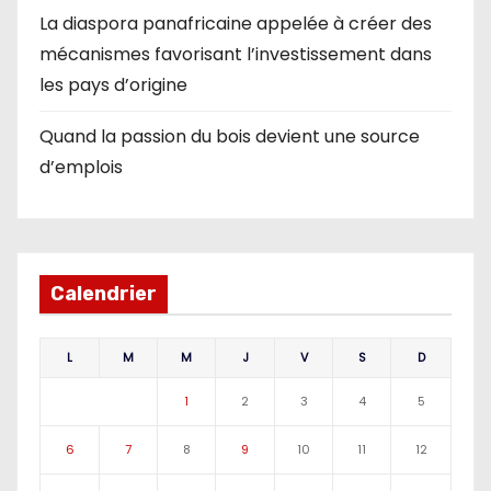
La diaspora panafricaine appelée à créer des
mécanismes favorisant l’investissement dans
les pays d’origine
Quand la passion du bois devient une source
d’emplois
Calendrier
L
M
M
J
V
S
D
1
2
3
4
5
6
7
8
9
10
11
12