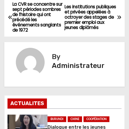
La CVR se concentre sur
Navigation
Les institutions publiques
sept périodes sombres
et privées appelées à
de l’histoire qui ont
de
octroyer des stages de
précédé les
premier emploi aux
événements sanglants
jeunes diplômés
l’article
de 1972
By
Administrateur
ACTUALITES
BURUNDI
CHINE
COOPÉRATION
Dialogue entre les jeunes