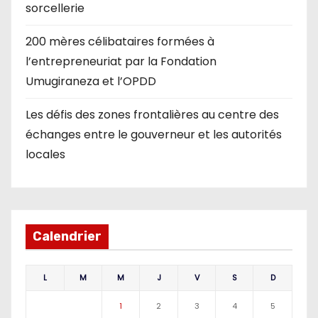
sorcellerie
200 mères célibataires formées à
l’entrepreneuriat par la Fondation
Umugiraneza et l’OPDD
Les défis des zones frontalières au centre des
échanges entre le gouverneur et les autorités
locales
Calendrier
L
M
M
J
V
S
D
1
2
3
4
5