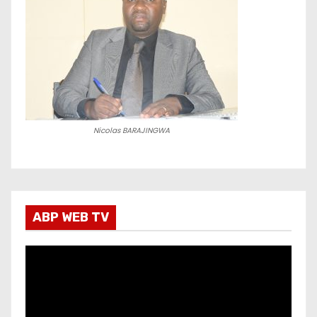
Nicolas BARAJINGWA
ABP WEB TV
L
e
c
t