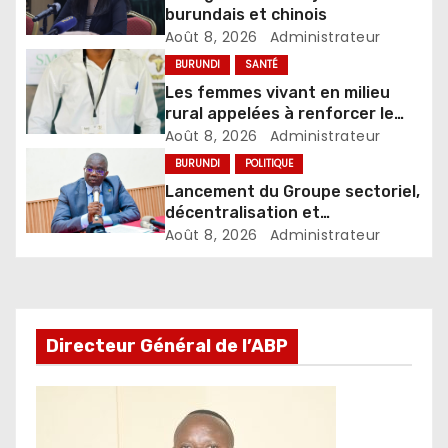
burundais et chinois
Août 8, 2026
Administrateur
BURUNDI
SANTÉ
Les femmes vivant en milieu
rural appelées à renforcer le
dépistage des infections
Août 8, 2026
Administrateur
sexuellement transmissibles
BURUNDI
POLITIQUE
Lancement du Groupe sectoriel,
décentralisation et
développement local
Août 8, 2026
Administrateur
Directeur Général de l’ABP