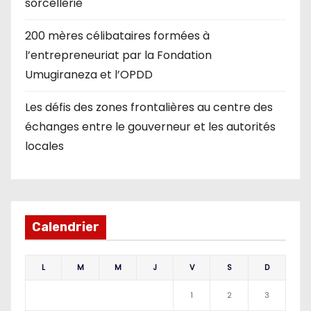
sorcellerie
200 mères célibataires formées à
l’entrepreneuriat par la Fondation
Umugiraneza et l’OPDD
Les défis des zones frontalières au centre des
échanges entre le gouverneur et les autorités
locales
Calendrier
L
M
M
J
V
S
D
1
2
3