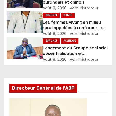
burundais et chinois
Août 8, 2026
Administrateur
BURUNDI
SANTÉ
Les femmes vivant en milieu
rural appelées à renforcer le
dépistage des infections
Août 8, 2026
Administrateur
sexuellement transmissibles
BURUNDI
POLITIQUE
Lancement du Groupe sectoriel,
décentralisation et
développement local
Août 8, 2026
Administrateur
Directeur Général de l’ABP