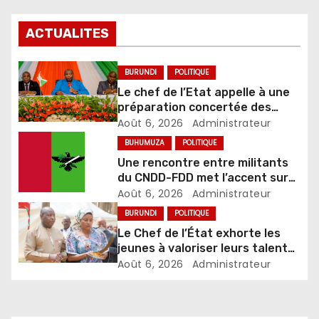
ACTUALITES
BURUNDI
POLITIQUE
Le chef de l’Etat appelle à une
préparation concertée des
élections de 2027
Août 6, 2026
Administrateur
BUHUMUZA
POLITIQUE
Une rencontre entre militants
du CNDD-FDD met l’accent sur
le développement et la sécurité
Août 6, 2026
Administrateur
BURUNDI
POLITIQUE
Le Chef de l’État exhorte les
jeunes à valoriser leurs talents
pour accélérer le
Août 6, 2026
Administrateur
développement