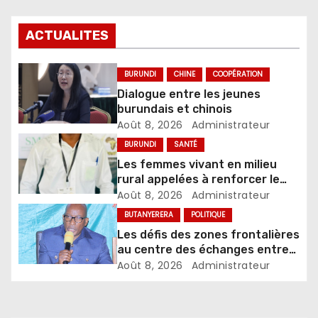
ACTUALITES
BURUNDI
CHINE
COOPÉRATION
Dialogue entre les jeunes
burundais et chinois
Août 8, 2026
Administrateur
BURUNDI
SANTÉ
Les femmes vivant en milieu
rural appelées à renforcer le
dépistage des infections
Août 8, 2026
Administrateur
sexuellement transmissibles
BUTANYERERA
POLITIQUE
Les défis des zones frontalières
au centre des échanges entre
le gouverneur et les autorités
Août 8, 2026
Administrateur
locales