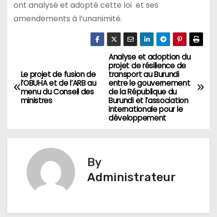
ont analysé et adopté cette loi et ses
amendements à l’unanimité.
Analyse et adoption du
Navigation
projet de résilience de
Le projet de fusion de
transport au Burundi
de
l’OBUHA et de l’ARB au
entre le gouvernement
menu du Conseil des
de la République du
l’article
ministres
Burundi et l’association
internationale pour le
développement
By
Administrateur