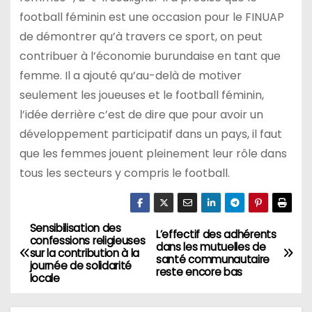
football féminin est une occasion pour le FINUAP
de démontrer qu’à travers ce sport, on peut
contribuer à l’économie burundaise en tant que
femme. Il a ajouté qu’au-delà de motiver
seulement les joueuses et le football féminin,
l’idée derrière c’est de dire que pour avoir un
développement participatif dans un pays, il faut
que les femmes jouent pleinement leur rôle dans
tous les secteurs y compris le football.
Sensibilisation des
Navigation
L’effectif des adhérents
confessions religieuses
dans les mutuelles de
sur la contribution à la
de
santé communautaire
journée de solidarité
reste encore bas
locale
l’article