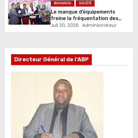
BUHUMUZA
SOCIÉTÉ
Le manque d’équipements
freine la fréquentation des
centres de métiers en province
Juil 20, 2026
Administrateur
de Buhumuza
Directeur Général de l’ABP