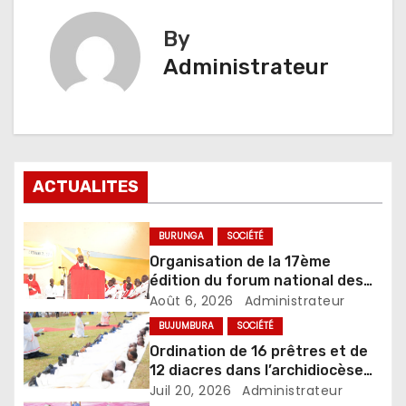
By
Administrateur
ACTUALITES
BURUNGA
SOCIÉTÉ
Organisation de la 17ème
édition du forum national des
jeunes par l’église catholique du
Août 6, 2026
Administrateur
Burundi
BUJUMBURA
SOCIÉTÉ
Ordination de 16 prêtres et de
12 diacres dans l’archidiocèse
de Bujumbura
Juil 20, 2026
Administrateur