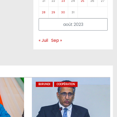
21
22
23
24
25
26
27
28
29
30
31
août 2023
« Juil
Sep »
BURUNDI
COOPÉRATION