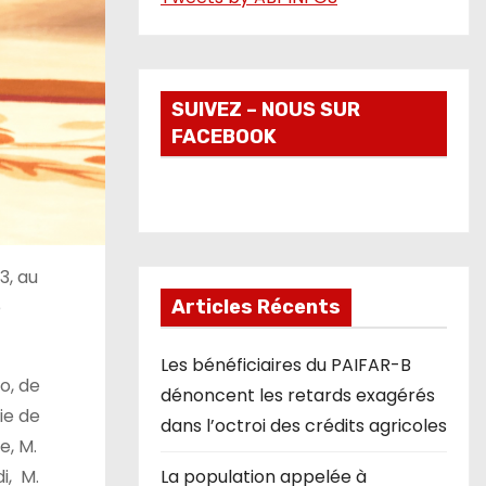
o
SUIVEZ – NOUS SUR
FACEBOOK
3, au
e
Articles Récents
Les bénéficiaires du PAIFAR-B
o, de
dénoncent les retards exagérés
ie de
dans l’octroi des crédits agricoles
e, M.
i, M.
La population appelée à