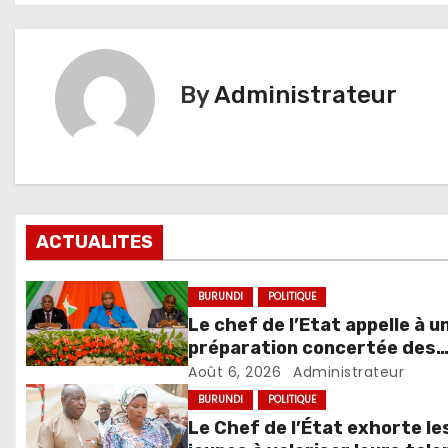
l’article
By
Administrateur
ACTUALITES
BURUNDI
POLITIQUE
Le chef de l’Etat appelle à u
préparation concertée des
élections de 2027
Août 6, 2026
Administrateur
BURUNDI
POLITIQUE
Le Chef de l’État exhorte le