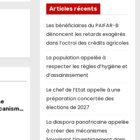
Articles récents
Les bénéficiaires du PAIFAR-B
dénoncent les retards exagérés
dans l’octroi des crédits agricoles
La population appelée à
respecter les règles d’hygiène et
d’assainissement
Le chef de l’Etat appelle à une
préparation concertée des
ne
élections de 2027
écanismes
ement
r
La diaspora panafricaine appelée
à créer des mécanismes
favorisant l’investissement dans