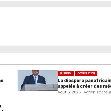
BURUNDI
COOPÉRATION
ne
La diaspora panafricai
appelée à créer des m
favorisant l’investiss
Août 6, 2026
Administrateu
dans les pays d’origine
s