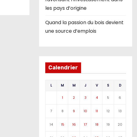
les pays d’origine
Quand la passion du bois devient
une source d’emplois
Calendrier
L
M
M
J
V
S
D
1
2
3
4
5
6
7
8
9
10
11
12
13
14
15
16
17
18
19
20