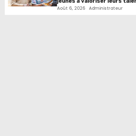
jeunes à valoriser leurs tale
pour accélérer le
Août 6, 2026
Administrateur
développement