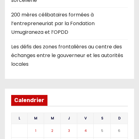
sorcellerie
200 mères célibataires formées à
l’entrepreneuriat par la Fondation
Umugiraneza et l’OPDD
Les défis des zones frontalières au centre des
échanges entre le gouverneur et les autorités
locales
Calendrier
L
M
M
J
V
S
D
1
2
3
4
5
6