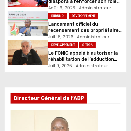
diaspora à renforcer son rôle
dans le développement du pays
Août 6, 2026
Administrateur
BURUNDI
DÉVELOPPEMENT
Lancement officiel du
recensement des propriétaires
des propriétés ou parcelles
Juil 16, 2026
Administrateur
dans les centres urbains du
DÉVELOPPEMENT
GITEGA
Burundi
Le FONIC appelé à autoriser la
réhabilitation de l’adduction
d’eau Muzenga-Bugenyuzi
Juil 9, 2026
Administrateur
Directeur Général de l’ABP