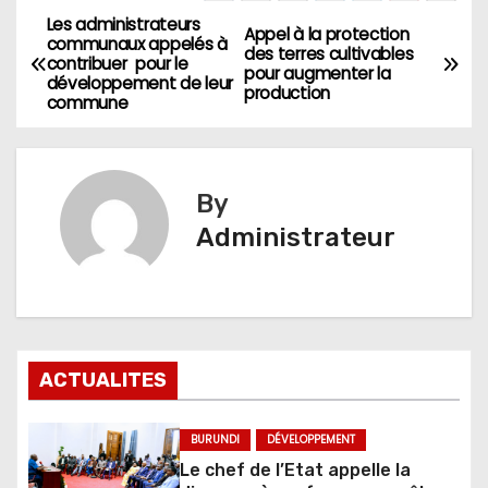
Les administrateurs
Navigation
Appel à la protection
communaux appelés à
des terres cultivables
contribuer pour le
de
pour augmenter la
développement de leur
production
commune
l’article
By
Administrateur
ACTUALITES
BURUNDI
DÉVELOPPEMENT
Le chef de l’Etat appelle la