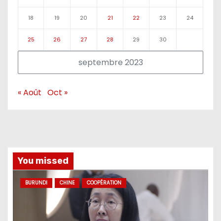
18
19
20
21
22
23
24
25
26
27
28
29
30
septembre 2023
« Août
Oct »
You missed
BURUNDI
CHINE
COOPÉRATION