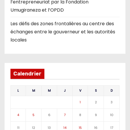
l’entrepreneuriat par la Fondation
Umugiraneza et l’OPDD
Les défis des zones frontalières au centre des
échanges entre le gouverneur et les autorités
locales
Calendrier
L
M
M
J
V
S
D
1
2
3
4
5
6
7
8
9
10
11
12
13
14
15
16
17