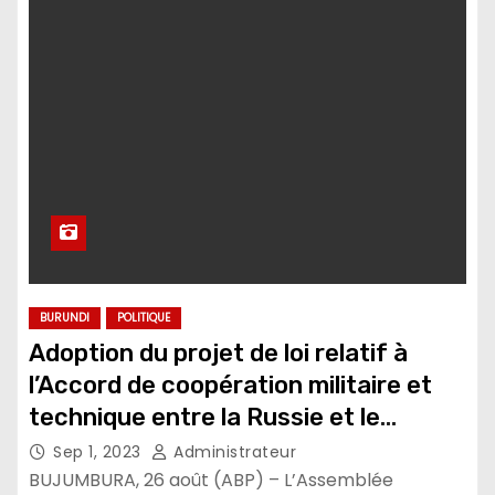
BURUNDI
POLITIQUE
Adoption du projet de loi relatif à
l’Accord de coopération militaire et
technique entre la Russie et le
Burundi
Sep 1, 2023
Administrateur
BUJUMBURA, 26 août (ABP) – L’Assemblée