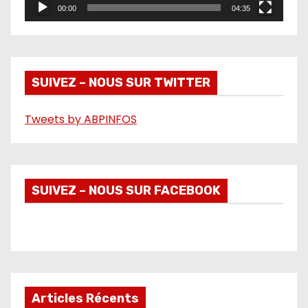
00:00
04:35
v
i
d
é
SUIVEZ – NOUS SUR TWITTER
o
Tweets by ABPINFOS
SUIVEZ – NOUS SUR FACEBOOK
Articles Récents