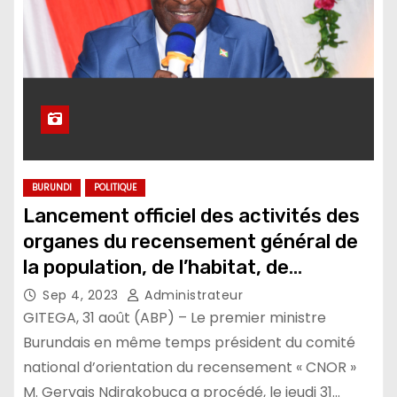
BURUNDI
POLITIQUE
Lancement officiel des activités des
organes du recensement général de
la population, de l’habitat, de
l’agriculture et de l’élevage
Sep 4, 2023
Administrateur
GITEGA, 31 août (ABP) – Le premier ministre
Burundais en même temps président du comité
national d’orientation du recensement « CNOR »
M. Gervais Ndirakobuca a procédé, le jeudi 31…