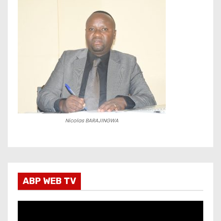
Nicolas BARAJINGWA
ABP WEB TV
L
e