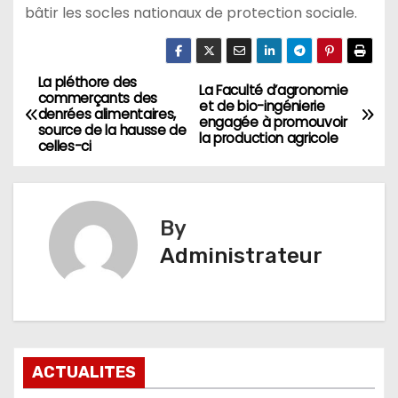
bâtir les socles nationaux de protection sociale.
La pléthore des
Navigation
La Faculté d’agronomie
commerçants des
et de bio-ingénierie
denrées alimentaires,
de
engagée à promouvoir
source de la hausse de
la production agricole
celles-ci
l’article
By
Administrateur
ACTUALITES