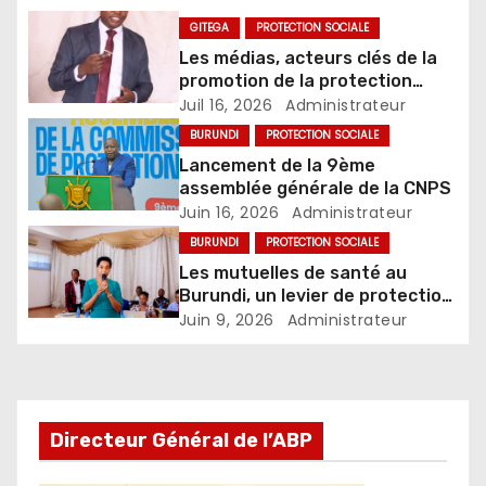
GITEGA
PROTECTION SOCIALE
Les médias, acteurs clés de la
promotion de la protection
sociale au Burundi
Juil 16, 2026
Administrateur
BURUNDI
PROTECTION SOCIALE
Lancement de la 9ème
assemblée générale de la CNPS
Juin 16, 2026
Administrateur
BURUNDI
PROTECTION SOCIALE
Les mutuelles de santé au
Burundi, un levier de protection
sociale et de développement
Juin 9, 2026
Administrateur
inclusif
Directeur Général de l’ABP