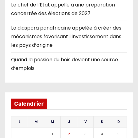
Le chef de l’Etat appelle à une préparation
concertée des élections de 2027
La diaspora panafricaine appelée à créer des
mécanismes favorisant l’investissement dans
les pays d’origine
Quand la passion du bois devient une source
d’emplois
Calendrier
L
M
M
J
V
S
D
1
2
3
4
5