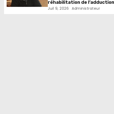
réhabilitation de l’adductio
d’eau Muzenga-Bugenyuzi
Juil 9, 2026
Administrateur