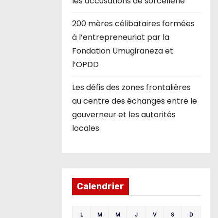
les accusations de sorcellerie
200 mères célibataires formées
à l’entrepreneuriat par la
Fondation Umugiraneza et
l’OPDD
Les défis des zones frontalières
au centre des échanges entre le
gouverneur et les autorités
locales
Calendrier
L
M
M
J
V
S
D