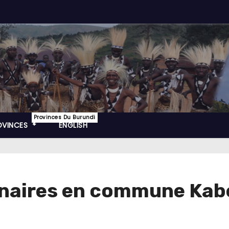
Provinces Du Burundi
OVINCES
ENGLISH
inaires en commune Kabez