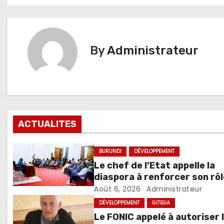
de
l’article
By
Administrateur
ACTUALITES
BURUNDI
DÉVELOPPEMENT
Le chef de l’Etat appelle la
diaspora à renforcer son rôl
dans le développement du p
Août 6, 2026
Administrateur
DÉVELOPPEMENT
GITEGA
Le FONIC appelé à autoriser 