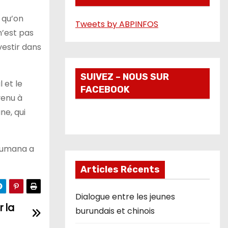
é
 qu’on
Tweets by ABPINFOS
o
n’est pas
vestir dans
SUIVEZ – NOUS SUR
 et le
FACEBOOK
venu à
ne, qui
ikumana a
Articles Récents
Dialogue entre les jeunes
r la
burundais et chinois