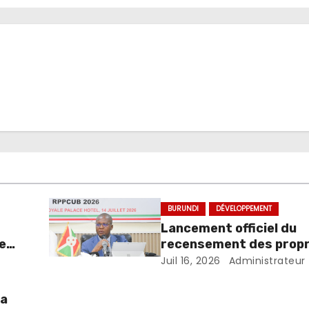
BURUNDI
DÉVELOPPEMENT
Lancement officiel du
e
recensement des propr
ays
des propriétés ou parce
Juil 16, 2026
Administrateur
dans les centres urbai
Burundi
la