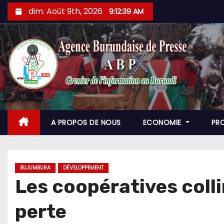
Skip
dim. Août 9th, 2026
9:12:40 AM
to
content
A PROPOS DE NOUS
ECONOMIE
PR
BUJUMBURA
DÉVELOPPEMENT
Les coopératives coll
perte