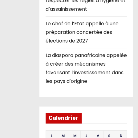
respecter les règles d’hygiène et
d’assainissement
Le chef de l’Etat appelle à une
préparation concertée des
élections de 2027
La diaspora panafricaine appelée
à créer des mécanismes
favorisant l’investissement dans
les pays d’origine
Calendrier
L
M
M
J
V
S
D