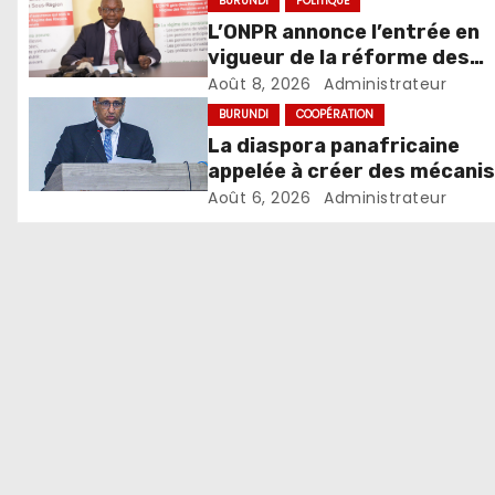
BURUNDI
POLITIQUE
L’ONPR annonce l’entrée en
vigueur de la réforme des
pensions de retraite du sec
Août 8, 2026
Administrateur
public
BURUNDI
COOPÉRATION
La diaspora panafricaine
appelée à créer des mécani
favorisant l’investissemen
Août 6, 2026
Administrateur
dans les pays d’origine