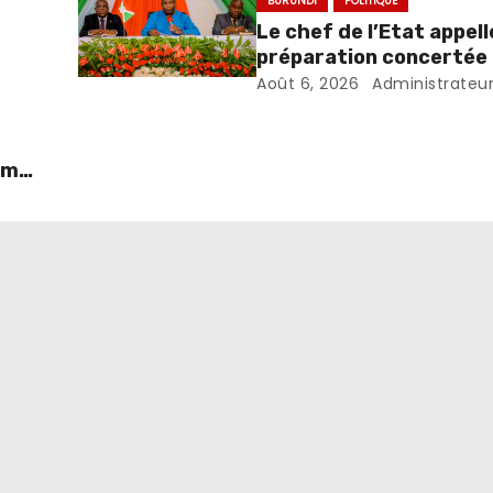
BURUNDI
POLITIQUE
Le chef de l’Etat appell
préparation concertée
teur
élections de 2027
Août 6, 2026
Administrateu
smes
t