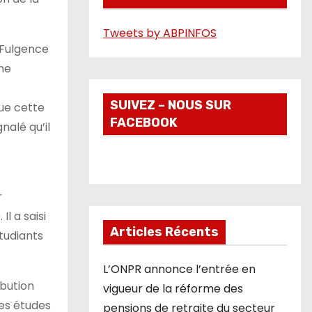
é
Tweets by ABPINFOS
o
 Fulgence
ne
SUIVEZ – NOUS SUR
que cette
FACEBOOK
nalé qu’il
r
l a saisi
Articles Récents
tudiants
L’ONPR annonce l’entrée en
ibution
vigueur de la réforme des
les études
pensions de retraite du secteur