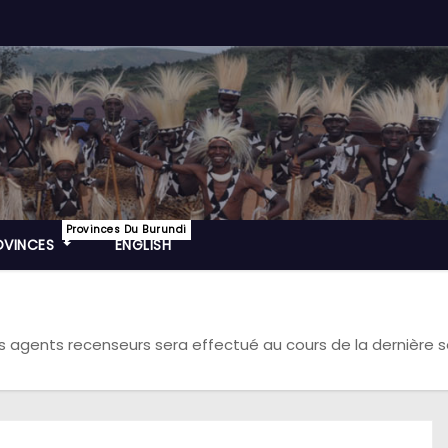
Provinces Du Burundi
OVINCES
ENGLISH
es agents recenseurs sera effectué au cours de la dernière