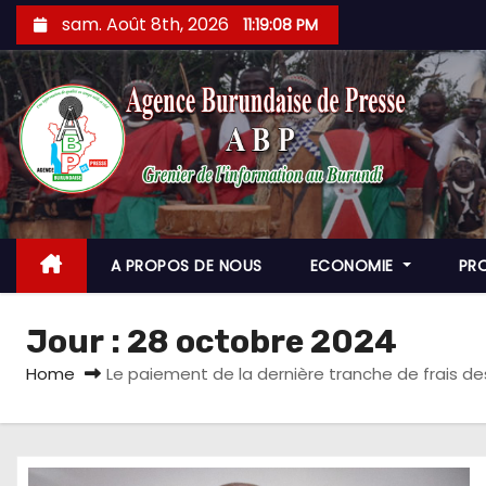
Skip
sam. Août 8th, 2026
11:19:10 PM
to
content
A PROPOS DE NOUS
ECONOMIE
PR
Jour :
28 octobre 2024
Home
Le paiement de la dernière tranche de frais d