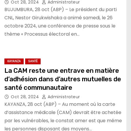
aux problèmes qui hantent la
Oct 28, 2024
Administrateur
population et non les insultes
BUJUMBURA, 28 oct (ABP) – Le président du parti
CNL, Nestor Girukwishaka a animé samedi, le 26
octobre 2024, une conférence de presse sous le
thème « Processus électoral en…
KAYANZA
SANTÉ
La CAM reste une entrave en matière
d’adhésion dans d’autres mutuelles de
santé communautaire
Oct 28, 2024
Administrateur
KAYANZA, 28 oct (ABP) – Au moment où la carte
d’assistance médicale (CAM) devrait être achetée
par les vulnérables, le constat amer est que même
les personnes disposant des moyens…