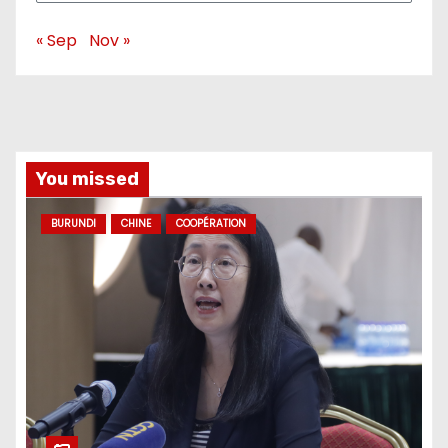
« Sep
Nov »
You missed
BURUNDI
CHINE
COOPÉRATION