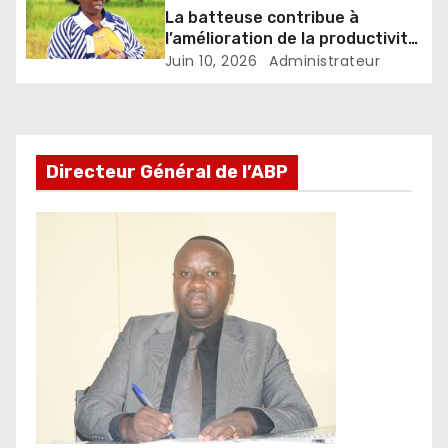
La batteuse contribue à
l’amélioration de la productivité
et à la réduction des pertes
Juin 10, 2026
Administrateur
chez les riziculteurs
Directeur Général de l’ABP