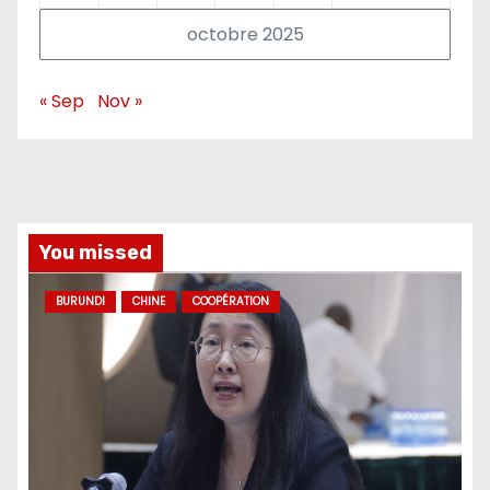
octobre 2025
« Sep
Nov »
You missed
BURUNDI
CHINE
COOPÉRATION