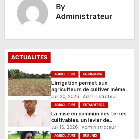
By
Administrateur
ACTUALITES
AGRICULTURE
BUJUMBURA
L’irrigation permet aux
agriculteurs de cultiver même
pendant la saison sèche
Juil 20, 2026
Administrateur
AGRICULTURE
BUTANYERERA
La mise en commun des terres
cultivables, un levier de
modernisation du secteur
Juil 16, 2026
Administrateur
agricole
AGRICULTURE
BURUNDI