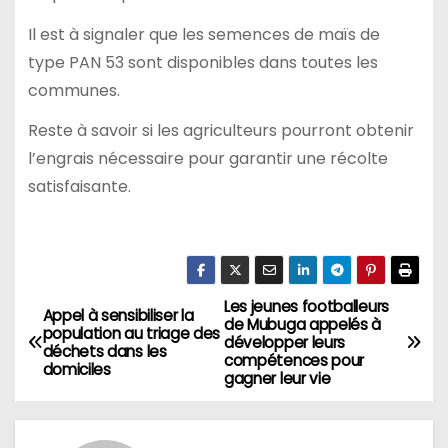
Il est à signaler que les semences de maïs de
type PAN 53 sont disponibles dans toutes les
communes.
Reste à savoir si les agriculteurs pourront obtenir
l’engrais nécessaire pour garantir une récolte
satisfaisante.
Les jeunes footballeurs
Navigation
Appel à sensibiliser la
de Mubuga appelés à
population au triage des
développer leurs
de
déchets dans les
compétences pour
domiciles
gagner leur vie
l’article