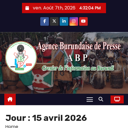
Skip
ven. Août 7th, 2026
4:32:05 PM
to
content
Jour :
15 avril 2026
Home