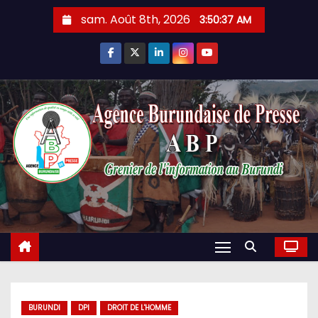
Skip
sam. Août 8th, 2026
3:50:39 AM
to
content
BURUNDI
DPI
DROIT DE L'HOMME