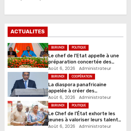
ACTUALITES
BURUNDI
POLITIQUE
Le chef de l’Etat appelle à une
préparation concertée des
élections de 2027
Août 6, 2026
Administrateur
BURUNDI
COOPÉRATION
La diaspora panafricaine
appelée à créer des
mécanismes favorisant
Août 6, 2026
Administrateur
l’investissement dans les pays
BURUNDI
POLITIQUE
d’origine
Le Chef de l’État exhorte les
jeunes à valoriser leurs talents
pour accélérer le
Août 6, 2026
Administrateur