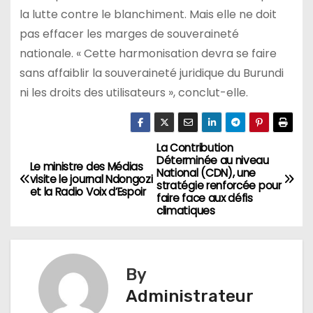
la lutte contre le blanchiment. Mais elle ne doit
pas effacer les marges de souveraineté
nationale. « Cette harmonisation devra se faire
sans affaiblir la souveraineté juridique du Burundi
ni les droits des utilisateurs », conclut-elle.
La Contribution
Navigation
Déterminée au niveau
Le ministre des Médias
National (CDN), une
de
visite le journal Ndongozi
stratégie renforcée pour
et la Radio Voix d’Espoir
faire face aux défis
l’article
climatiques
By
Administrateur