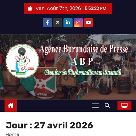
Skip
ven. Août 7th, 2026
5:53:23 PM
to
content
Jour :
27 avril 2026
Home