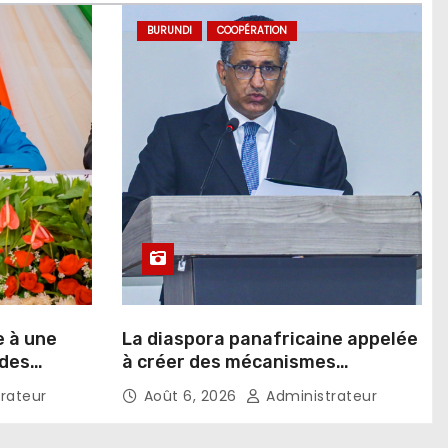
BURUNDI
COOPÉRATION
e à une
La diaspora panafricaine appelée
 des
à créer des mécanismes
favorisant l’investissement dans
rateur
Août 6, 2026
Administrateur
les pays d’origine