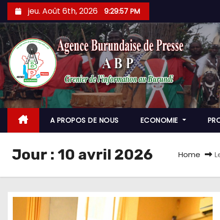
Skip
jeu. Août 6th, 2026
9:29:58 PM
to
content
A PROPOS DE NOUS
ECONOMIE
PR
Jour :
10 avril 2026
Home
L