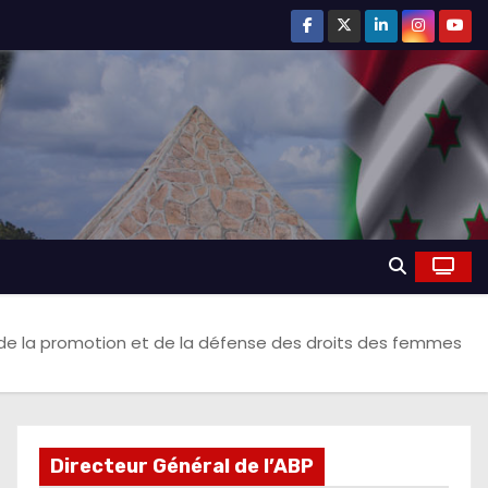
 de la promotion et de la défense des droits des femmes
Directeur Général de l’ABP