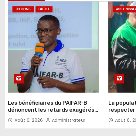
ECONOMIE
GITEGA
ASSAINISSE
Les bénéficiaires du PAIFAR-B
La popula
dénoncent les retards exagérés
respecter 
dans l’octroi des crédits agricoles
d’assaini
Août 6, 2026
Administrateur
Août 6, 