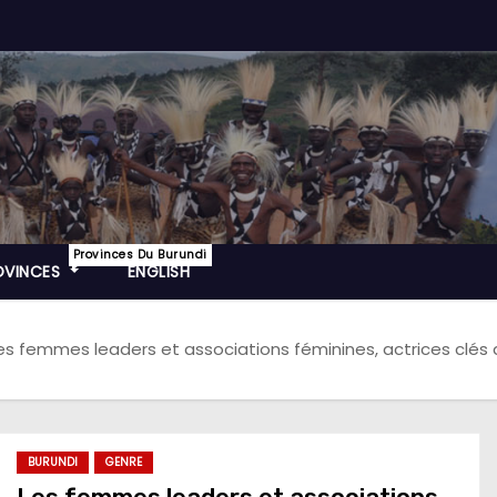
Provinces Du Burundi
OVINCES
ENGLISH
es femmes leaders et associations féminines, actrices clés
BURUNDI
GENRE