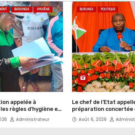
MENT
BURUNGA
HYGIÈNE
BURUNDI
POLITIQUE
tion appelée à
Le chef de l’Etat appell
les règles d’hygiène et
préparation concertée
ssement
élections de 2027
2026
Administrateur
Août 6, 2026
Administ