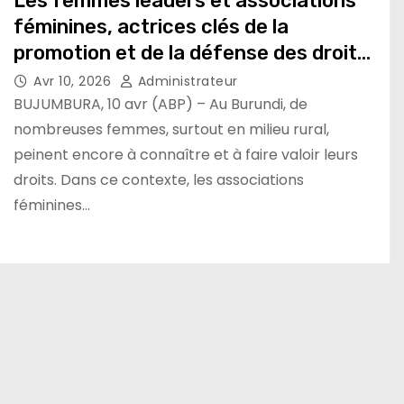
Les femmes leaders et associations
féminines, actrices clés de la
promotion et de la défense des droits
des femmes
Avr 10, 2026
Administrateur
BUJUMBURA, 10 avr (ABP) – Au Burundi, de
nombreuses femmes, surtout en milieu rural,
peinent encore à connaître et à faire valoir leurs
droits. Dans ce contexte, les associations
féminines…