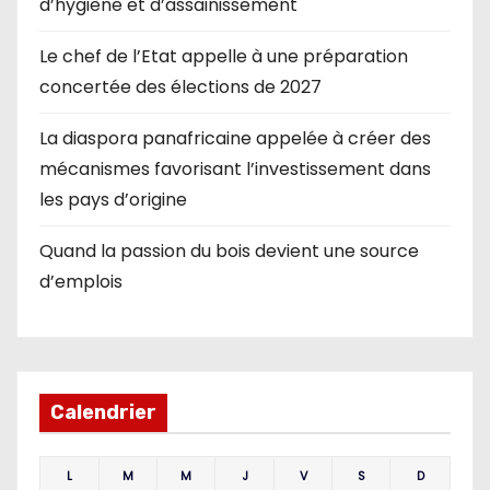
d’hygiène et d’assainissement
Le chef de l’Etat appelle à une préparation
concertée des élections de 2027
La diaspora panafricaine appelée à créer des
mécanismes favorisant l’investissement dans
les pays d’origine
Quand la passion du bois devient une source
d’emplois
Calendrier
L
M
M
J
V
S
D