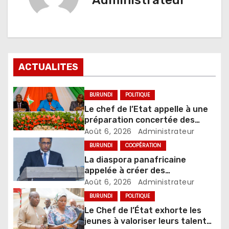
ACTUALITES
BURUNDI
POLITIQUE
Le chef de l’Etat appelle à une
préparation concertée des
élections de 2027
Août 6, 2026
Administrateur
BURUNDI
COOPÉRATION
La diaspora panafricaine
appelée à créer des
mécanismes favorisant
Août 6, 2026
Administrateur
l’investissement dans les pays
BURUNDI
POLITIQUE
d’origine
Le Chef de l’État exhorte les
jeunes à valoriser leurs talents