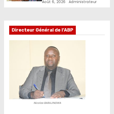
pour accélérer le
Août 6, 2026
Administrateur
développement
Directeur Général de l’ABP
Nicolas BARAJINGWA