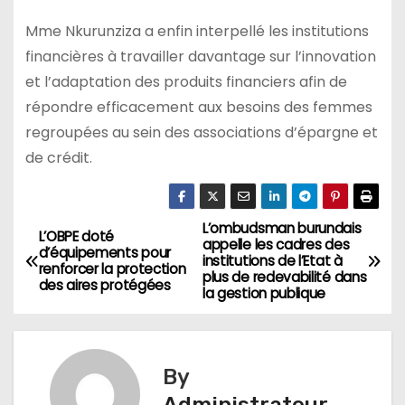
Mme Nkurunziza a enfin interpellé les institutions
financières à travailler davantage sur l’innovation
et l’adaptation des produits financiers afin de
répondre efficacement aux besoins des femmes
regroupées au sein des associations d’épargne et
de crédit.
L’ombudsman burundais
Navigation
L’OBPE doté
appelle les cadres des
d’équipements pour
institutions de l’Etat à
de
renforcer la protection
plus de redevabilité dans
des aires protégées
la gestion publique
l’article
By
Administrateur