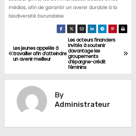
médias, afin de garantir un avenir durable à la
biodiversité burundaise.
Les acteurs financiers
Navigation
invités à soutenir
Les jeunes appelés à
davantage les
de
travailler afin d’atteindre
groupements
un avenir meilleur
d’épargne-crédit
l’article
féminins
By
Administrateur