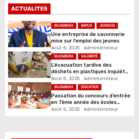
ACTUALITES
BUJUMBURA
EMPLOI
JEUNESSE
Une entreprise de savonnerie
mise sur l’emploi des jeunes
Août 6, 2026
Administrateur
BUJUMBURA
SALUBRITÉ
L’évacuation tardive des
déchets en plastiques inquiète
les commerçants de Bujumbura
Août 6, 2026
Administrateur
BUJUMBURA
EDUCATION
Passation du concours d’entrée
en 7ème année des écoles
d’excellence, édition 2026
Août 6, 2026
Administrateur