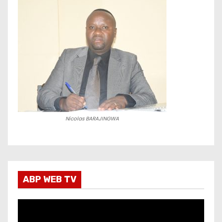
Nicolas BARAJINGWA
ABP WEB TV
L
e