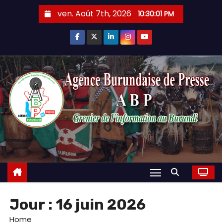
Skip
ven. Août 7th, 2026
10:30:02 PM
to
content
Jour :
16 juin 2026
Home