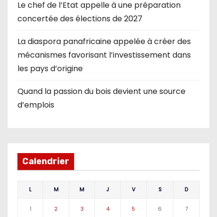
Le chef de l’Etat appelle à une préparation
concertée des élections de 2027
La diaspora panafricaine appelée à créer des
mécanismes favorisant l’investissement dans
les pays d’origine
Quand la passion du bois devient une source
d’emplois
Calendrier
L
M
M
J
V
S
D
1
2
3
4
5
6
7