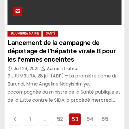
BUJUMBURA MAIRIE
SANTÉ
Lancement de la campagne de
dépistage de l’hépatite virale B pour
les femmes enceintes
Juil 29, 2021
Administrateur
BUJUMBURA, 28 juil (ABP) – La première dame du
Burundi, Mme Angéline Ndayishimiye,
accompagnée du ministre de la Santé publique et
de la Lutte contre le SIDA, a procédé mercredi…
Pagination
1
…
52
53
54
55