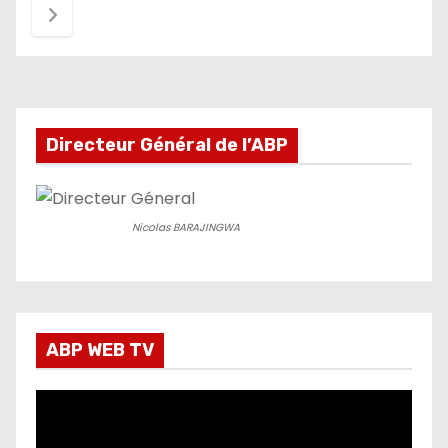
des
publications
Directeur Général de l’ABP
Nicolas BARAJINGWA
ABP WEB TV
L
e