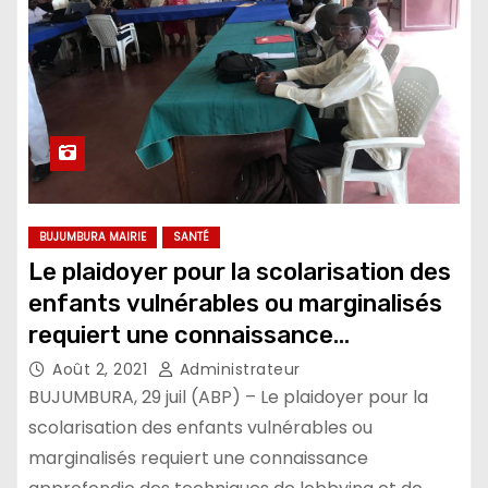
BUJUMBURA MAIRIE
SANTÉ
Le plaidoyer pour la scolarisation des
enfants vulnérables ou marginalisés
requiert une connaissance
approfondie des techniques de
Août 2, 2021
Administrateur
lobbying et de plaidoyer
BUJUMBURA, 29 juil (ABP) – Le plaidoyer pour la
scolarisation des enfants vulnérables ou
marginalisés requiert une connaissance