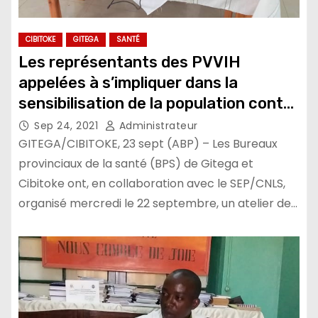
CIBITOKE
GITEGA
SANTÉ
Les représentants des PVVIH
appelées à s’impliquer dans la
sensibilisation de la population contre
les attitudes de marginalisation à leur
Sep 24, 2021
Administrateur
égard
GITEGA/CIBITOKE, 23 sept (ABP) – Les Bureaux
provinciaux de la santé (BPS) de Gitega et
Cibitoke ont, en collaboration avec le SEP/CNLS,
organisé mercredi le 22 septembre, un atelier de…