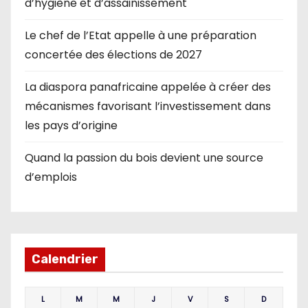
d’hygiène et d’assainissement
Le chef de l’Etat appelle à une préparation
concertée des élections de 2027
La diaspora panafricaine appelée à créer des
mécanismes favorisant l’investissement dans
les pays d’origine
Quand la passion du bois devient une source
d’emplois
Calendrier
L
M
M
J
V
S
D