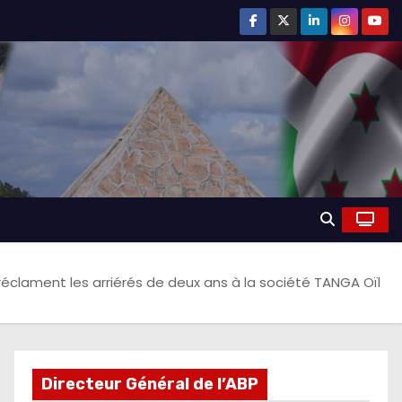
 réclament les arriérés de deux ans à la société TANGA Oïl
Directeur Général de l’ABP