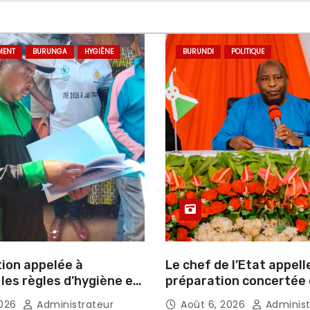
MENT
BURUNGA
HYGIÈNE
BURUNDI
POLITIQUE
tion appelée à
Le chef de l’Etat appell
les règles d’hygiène et
préparation concertée
ssement
élections de 2027
2026
Administrateur
Août 6, 2026
Administ