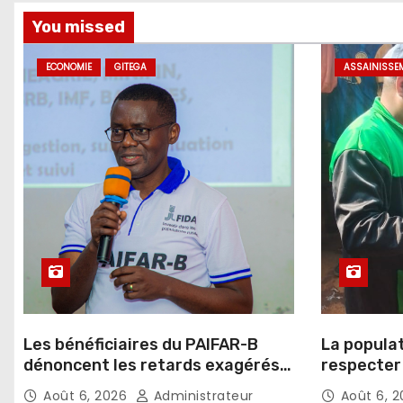
You missed
ECONOMIE
GITEGA
ASSAINISSE
Les bénéficiaires du PAIFAR-B
La popula
dénoncent les retards exagérés
respecter 
dans l’octroi des crédits agricoles
d’assaini
Août 6, 2026
Administrateur
Août 6, 