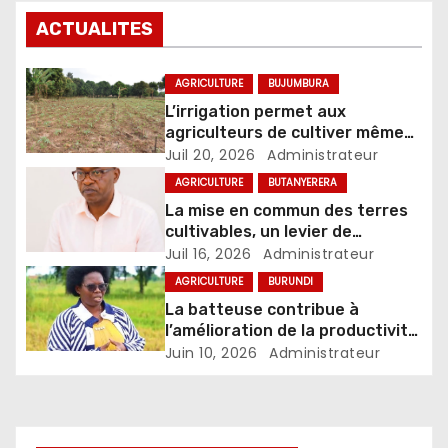
ACTUALITES
AGRICULTURE
BUJUMBURA
L’irrigation permet aux
agriculteurs de cultiver même
pendant la saison sèche
Juil 20, 2026
Administrateur
AGRICULTURE
BUTANYERERA
La mise en commun des terres
cultivables, un levier de
modernisation du secteur
Juil 16, 2026
Administrateur
agricole
AGRICULTURE
BURUNDI
La batteuse contribue à
l’amélioration de la productivité
et à la réduction des pertes
Juin 10, 2026
Administrateur
chez les riziculteurs