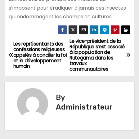
s’imposent pour éradiquer à jamais ces insectes
qui endommagent les champs de cultures.
Le vice-président de la
Navigation
Les représentants des
République s’est associé
confessions religieuses
à la population de
de
appelés à concilier la foi
Rutegama dans les
et le développement
travaux
humain
l’article
communautaires
By
Administrateur