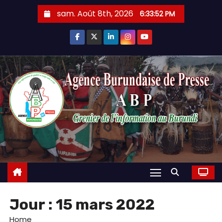
Skip
sam. Août 8th, 2026
6:33:53 PM
to
content
Jour :
15 mars 2022
Home