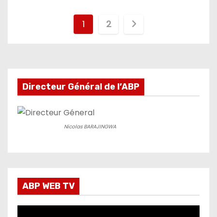
Pagination
1
2
des
publications
Directeur Général de l’ABP
Nicolas BARAJINGWA
ABP WEB TV
L