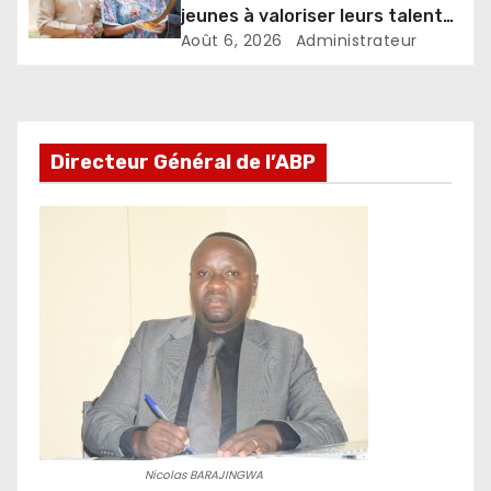
jeunes à valoriser leurs talents
pour accélérer le
Août 6, 2026
Administrateur
développement
Directeur Général de l’ABP
Nicolas BARAJINGWA