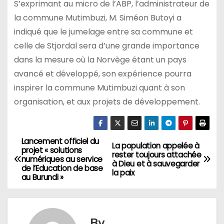
S’exprimant au micro de l’ABP, l’administrateur de
la commune Mutimbuzi, M. Siméon Butoyi a
indiqué que le jumelage entre sa commune et
celle de Stjordal sera d’une grande importance
dans la mesure où la Norvège étant un pays
avancé et développé, son expérience pourra
inspirer la commune Mutimbuzi quant à son
organisation, et aux projets de développement.
Lancement officiel du
Navigation
La population appelée à
projet « solutions
rester toujours attachée
numériques au service
de
à Dieu et à sauvegarder
de l’Education de base
la paix
au Burundi »
l’article
By