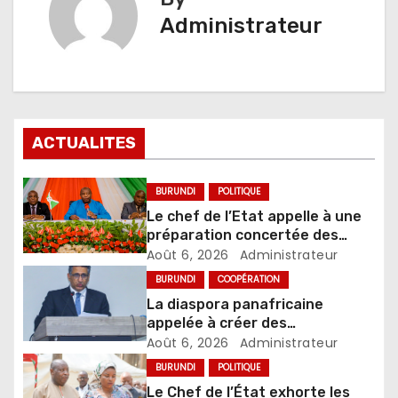
Administrateur
ACTUALITES
BURUNDI
POLITIQUE
Le chef de l’Etat appelle à une
préparation concertée des
élections de 2027
Août 6, 2026
Administrateur
BURUNDI
COOPÉRATION
La diaspora panafricaine
appelée à créer des
mécanismes favorisant
Août 6, 2026
Administrateur
l’investissement dans les pays
BURUNDI
POLITIQUE
d’origine
Le Chef de l’État exhorte les