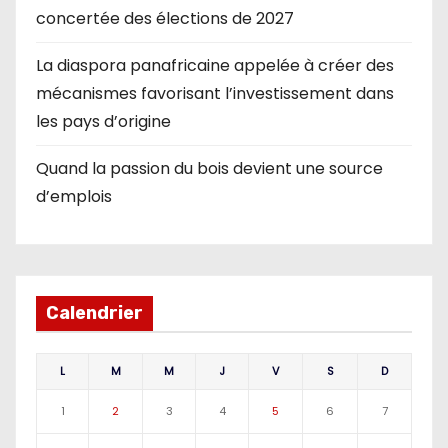
concertée des élections de 2027
La diaspora panafricaine appelée à créer des
mécanismes favorisant l’investissement dans
les pays d’origine
Quand la passion du bois devient une source
d’emplois
Calendrier
L
M
M
J
V
S
D
1
2
3
4
5
6
7