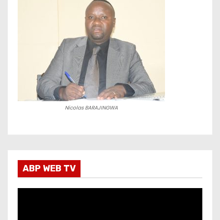
Nicolas BARAJINGWA
ABP WEB TV
L
e