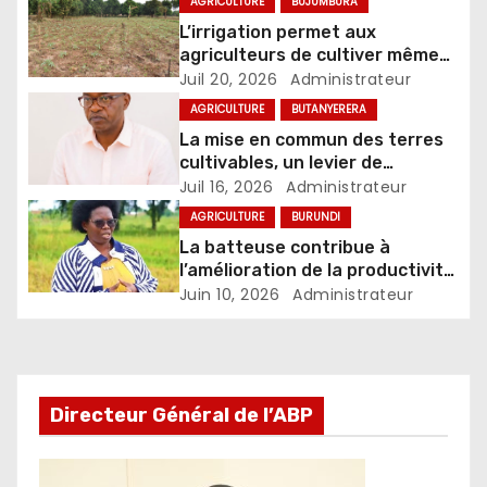
AGRICULTURE
BUJUMBURA
L’irrigation permet aux
agriculteurs de cultiver même
pendant la saison sèche
Juil 20, 2026
Administrateur
AGRICULTURE
BUTANYERERA
La mise en commun des terres
cultivables, un levier de
modernisation du secteur
Juil 16, 2026
Administrateur
agricole
AGRICULTURE
BURUNDI
La batteuse contribue à
l’amélioration de la productivité
et à la réduction des pertes
Juin 10, 2026
Administrateur
chez les riziculteurs
Directeur Général de l’ABP