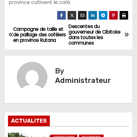
province cultivent le café.
Descentes du
Navigation
Campagne de taille et
gouverneur de Cibitoke
de paillage des caféiers
dans toutes les
de
en province Rutana
communes
l’article
By
Administrateur
ACTUALITES