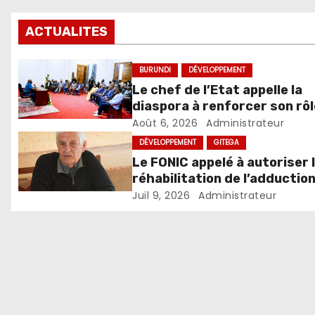
ACTUALITES
BURUNDI
DÉVELOPPEMENT
Le chef de l’Etat appelle la
diaspora à renforcer son rôl
dans le développement du p
Août 6, 2026
Administrateur
DÉVELOPPEMENT
GITEGA
Le FONIC appelé à autoriser 
réhabilitation de l’adductio
d’eau Muzenga-Bugenyuzi
Juil 9, 2026
Administrateur