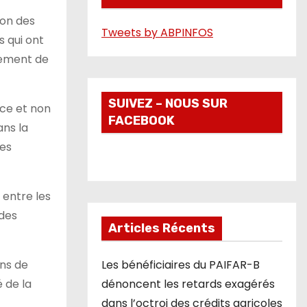
é
ion des
Tweets by ABPINFOS
o
s qui ont
ppement de
SUIVEZ – NOUS SUR
nce et non
FACEBOOK
ans la
les
 entre les
 des
Articles Récents
ons de
Les bénéficiaires du PAIFAR-B
 de la
dénoncent les retards exagérés
dans l’octroi des crédits agricoles