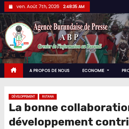
Skip
ven. Août 7th, 2026
2:48:36 AM
to
content
A PROPOS DE NOUS
ECONOMIE
PR
DÉVELOPPEMENT
RUTANA
La bonne collaboration
développement contrib