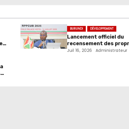
BURUNDI
DÉVELOPPEMENT
Lancement officiel du
e
recensement des propr
ays
des propriétés ou parce
Juil 16, 2026
Administrateur
dans les centres urbai
Burundi
la
n