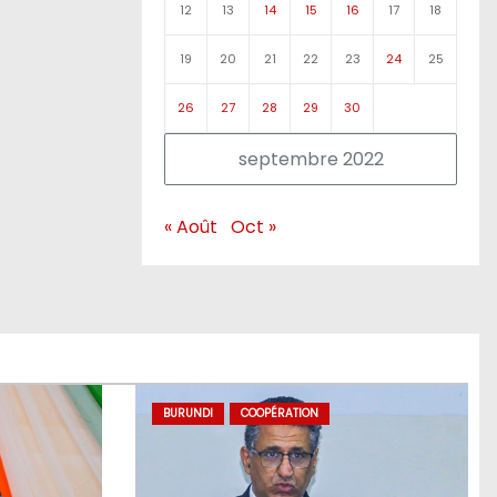
12
13
14
15
16
17
18
19
20
21
22
23
24
25
26
27
28
29
30
septembre 2022
« Août
Oct »
BURUNDI
COOPÉRATION