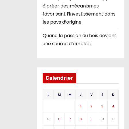
à créer des mécanismes
favorisant l’investissement dans
les pays d’origine
Quand la passion du bois devient
une source d’emplois
Calendrier
L
M
M
J
V
S
D
1
2
3
4
5
6
7
8
9
10
11