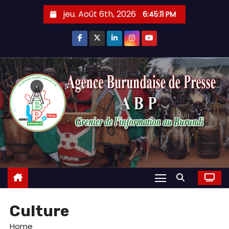
Skip
jeu. Août 6th, 2026
6:45:13 PM
to
content
Culture
Home