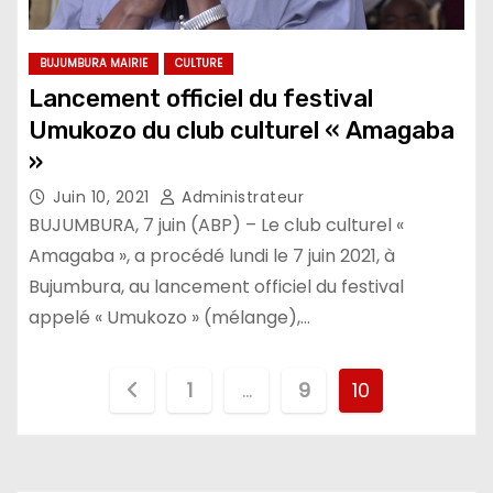
BUJUMBURA MAIRIE
CULTURE
Lancement officiel du festival
Umukozo du club culturel « Amagaba
»
Juin 10, 2021
Administrateur
BUJUMBURA, 7 juin (ABP) – Le club culturel «
Amagaba », a procédé lundi le 7 juin 2021, à
Bujumbura, au lancement officiel du festival
appelé « Umukozo » (mélange),…
Pagination
1
…
9
10
des
publications