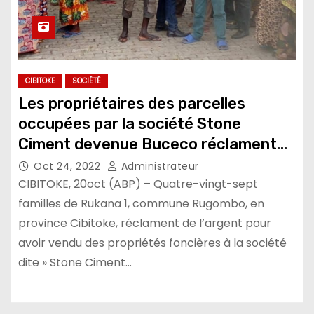
CIBITOKE
SOCIÉTÉ
Les propriétaires des parcelles
occupées par la société Stone
Ciment devenue Buceco réclament
de l’argent
Oct 24, 2022
Administrateur
CIBITOKE, 20oct (ABP) – Quatre-vingt-sept
familles de Rukana 1, commune Rugombo, en
province Cibitoke, réclament de l’argent pour
avoir vendu des propriétés foncières à la société
dite » Stone Ciment…