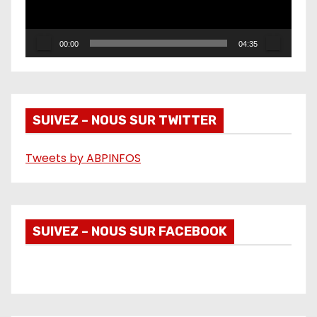
u
r
00:00
04:35
v
i
d
é
SUIVEZ – NOUS SUR TWITTER
o
Tweets by ABPINFOS
SUIVEZ – NOUS SUR FACEBOOK