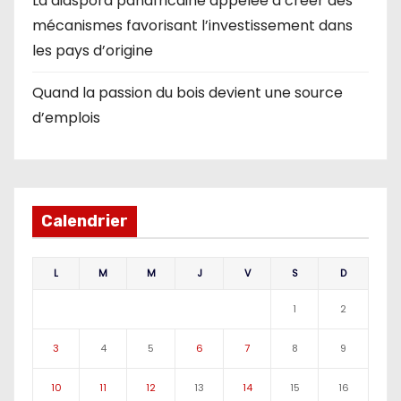
La diaspora panafricaine appelée à créer des
mécanismes favorisant l’investissement dans
les pays d’origine
Quand la passion du bois devient une source
d’emplois
Calendrier
L
M
M
J
V
S
D
1
2
3
4
5
6
7
8
9
10
11
12
13
14
15
16