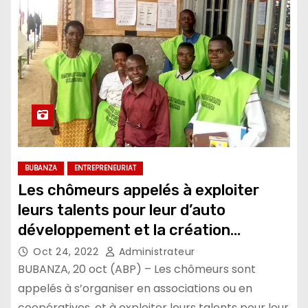
BUBANZA
ENTREPRENEURIAT
Les chômeurs appelés à exploiter
leurs talents pour leur d’auto
développement et la création
d’emplois
Oct 24, 2022
Administrateur
BUBANZA, 20 oct (ABP) – Les chômeurs sont
appelés à s’organiser en associations ou en
coopératives, et à exploiter leurs talents pour leur