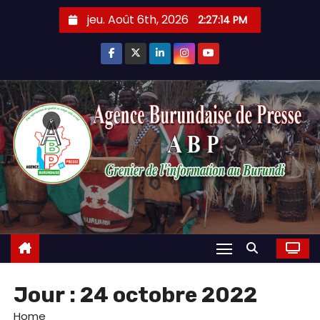
Skip
jeu. Août 6th, 2026
2:27:16 PM
to
content
Jour :
24 octobre 2022
Home