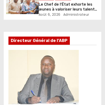
Le Chef de l’État exhorte les
jeunes à valoriser leurs talents
pour accélérer le
Août 6, 2026
Administrateur
développement
Directeur Général de l’ABP