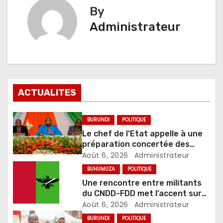
By
Administrateur
ACTUALITES
BURUNDI
POLITIQUE
Le chef de l’Etat appelle à une
préparation concertée des
élections de 2027
Août 6, 2026
Administrateur
BUHUMUZA
POLITIQUE
Une rencontre entre militants
du CNDD-FDD met l’accent sur
le développement et la sécurité
Août 6, 2026
Administrateur
BURUNDI
POLITIQUE