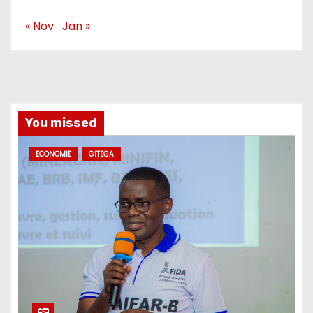
« Nov
Jan »
You missed
ECONOMIE
GITEGA