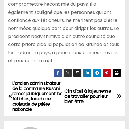
compromettre l’économie du pays. Il a
également souligné que les personnes qui ont
confiance aux féticheurs, ne méritent pas d’être
nommées quelque part pour diriger les autres. Le
président Ndayishimiye a en outre souhaité que
cette prière aide la population de Kirundo et tous
les cadres du pays, à penser aux bonnes œuvres
et renoncer au mal.
L’ancien administrateur
Navigation
de la commune Busoni
Clin d’œil à la jeunesse
remet publiquement les
de
de travailler pour leur
fétiches, lors d’une
bien être
croisade de prière
l’article
nationale