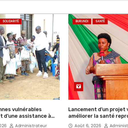
SOLIDARITÉ
BURUNDI
SANTÉ
nnes vulnérables
Lancement d’un projet 
t d’une assistance à
améliorer la santé rep
 de la Journée de
et le bien-être
2026
Administrateur
Août 6, 2026
Administ