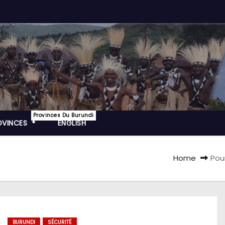
Provinces Du Burundi
OVINCES
ENGLISH
Home
Pou
BURUNDI
SÉCURITÉ