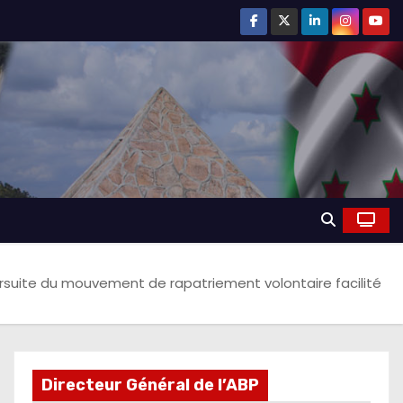
rsuite du mouvement de rapatriement volontaire facilité
Directeur Général de l’ABP