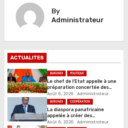
By
Administrateur
ACTUALITES
BURUNDI
POLITIQUE
Le chef de l’Etat appelle à une
préparation concertée des
élections de 2027
Août 6, 2026
Administrateur
BURUNDI
COOPÉRATION
La diaspora panafricaine
appelée à créer des
mécanismes favorisant
Août 6, 2026
Administrateur
l’investissement dans les pays