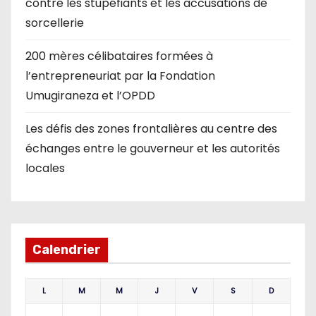
contre les stupéfiants et les accusations de
sorcellerie
200 mères célibataires formées à
l’entrepreneuriat par la Fondation
Umugiraneza et l’OPDD
Les défis des zones frontalières au centre des
échanges entre le gouverneur et les autorités
locales
Calendrier
L
M
M
J
V
S
D