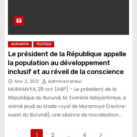
MURAMVYA
POLITIQUE
Le président de la République appelle
la population au développement
inclusif et au réveil de la conscience
Nov 2, 2021
Administrateur
MURAMVYA, 28 oct (ABP) – Le président de la
République du Burundi, M. Evariste Ndayishimiye, a
animé jeudi au stade royal de Muramvya (centre-
ouest du Burundi), une séance de moralisation…
Pagination
1
2
…
4