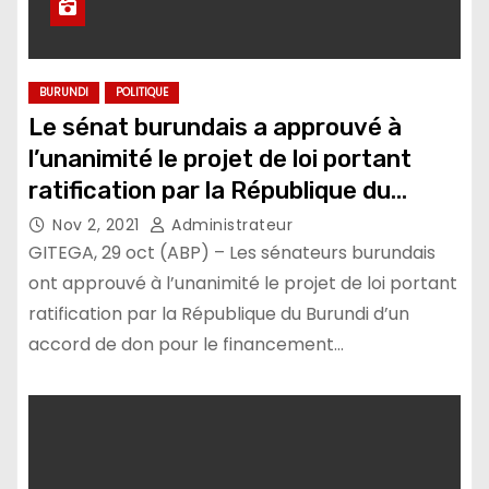
BURUNDI
POLITIQUE
Le sénat burundais a approuvé à
l’unanimité le projet de loi portant
ratification par la République du
Burundi d’un accord de don pour le
Nov 2, 2021
Administrateur
financement du projet d’appui à
GITEGA, 29 oct (ABP) – Les sénateurs burundais
l’amélioration des compétences et de
ont approuvé à l’unanimité le projet de loi portant
ratification par la République du Burundi d’un
l’employabilité des femmes et des
accord de don pour le financement…
jeunes