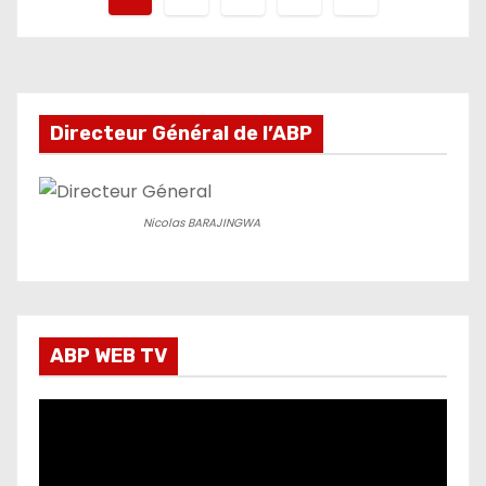
des
publications
Directeur Général de l’ABP
Nicolas BARAJINGWA
ABP WEB TV
L
e
c