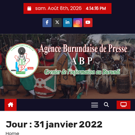
Skip
sam. Août 8th, 2026
4:14:17 PM
to
content
Jour :
31 janvier 2022
Home