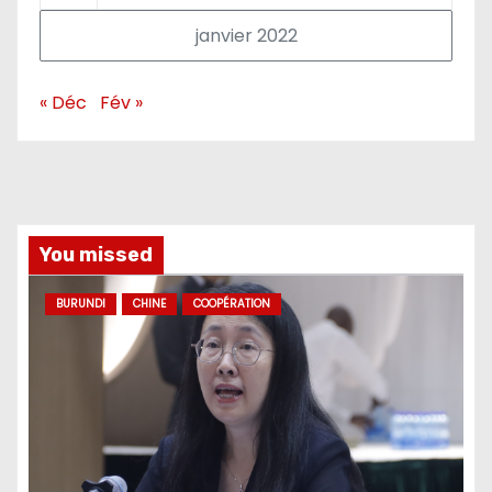
janvier 2022
« Déc
Fév »
You missed
BURUNDI
CHINE
COOPÉRATION