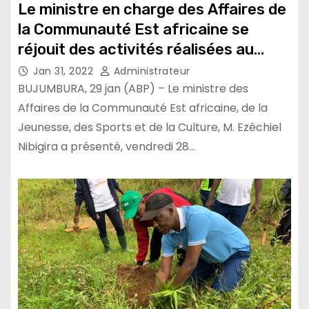
Le ministre en charge des Affaires de
la Communauté Est africaine se
réjouit des activités réalisées au
cours du deuxième trimestre de
Jan 31, 2022
Administrateur
l’exercice budgétaire 2021-2022
BUJUMBURA, 29 jan (ABP) – Le ministre des
Affaires de la Communauté Est africaine, de la
Jeunesse, des Sports et de la Culture, M. Ezéchiel
Nibigira a présenté, vendredi 28…