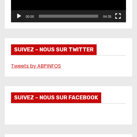
u
r
00:00
04:35
v
i
d
é
SUIVEZ – NOUS SUR TWITTER
o
Tweets by ABPINFOS
SUIVEZ – NOUS SUR FACEBOOK