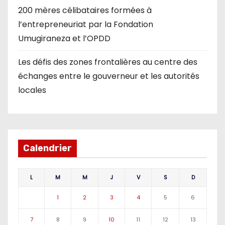
200 mères célibataires formées à
l’entrepreneuriat par la Fondation
Umugiraneza et l’OPDD
Les défis des zones frontalières au centre des
échanges entre le gouverneur et les autorités
locales
Calendrier
L
M
M
J
V
S
D
1
2
3
4
5
6
7
8
9
10
11
12
13