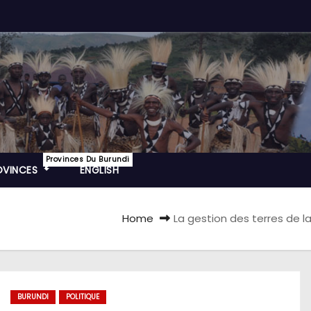
Provinces Du Burundi
OVINCES
ENGLISH
Home
La gestion des terres de l
BURUNDI
POLITIQUE