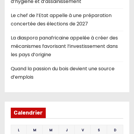
d’hygiène et d’assainissement
Le chef de l’Etat appelle à une préparation
concertée des élections de 2027
La diaspora panafricaine appelée à créer des
mécanismes favorisant l’investissement dans
les pays d’origine
Quand la passion du bois devient une source
d’emplois
Calendrier
L
M
M
J
V
S
D